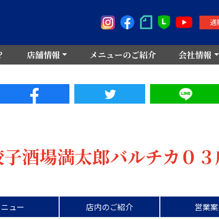
通
？
店舗情報
メニューのご紹介
会社情報
餃子酒場満太郎バルチカ０３
メニュー
店内のご紹介
営業案