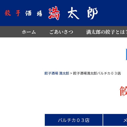
ホーム
ごあいさつ
満太郎の餃子とは
餃子酒場 満太郎
>
餃子酒場満太郎バルチカ０３店
バルチカ０３店