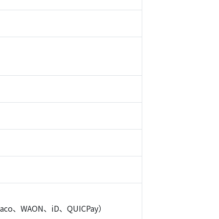
o、WAON、iD、QUICPay）