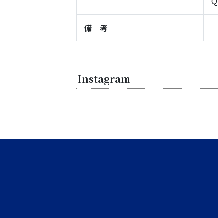
Q
備 考
Instagram