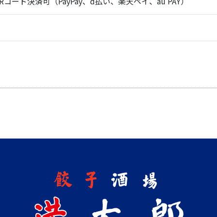
Rコード決済可（PayPay、d払い、楽天ペイ、au PAY）