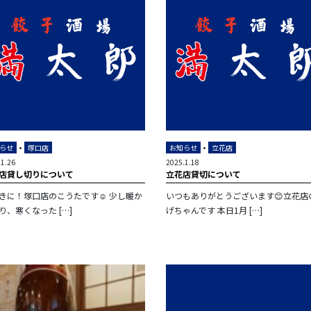
•
•
らせ
塚口店
お知らせ
立花店
.1.26
2025.1.18
店貸し切りについて
立花店貸切について
きに！塚口店のこうたです☺️ 少し暖か
いつもありがとうございます😊立花店
り、寒くなった […]
げちゃんです 本日1月 […]