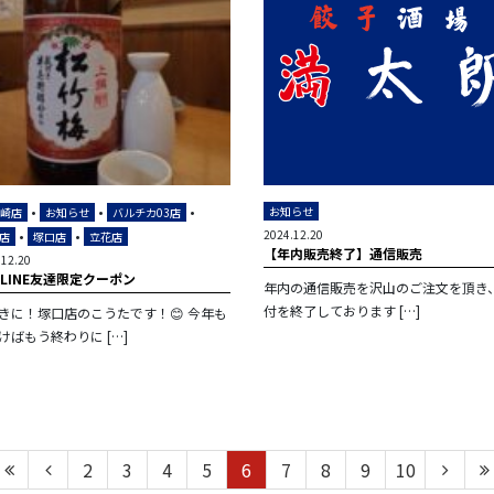
•
•
•
お知らせ
尼崎店
お知らせ
バルチカ03店
•
•
2024.12.20
店
塚口店
立花店
【年内販売終了】通信販売
.12.20
月LINE友達限定クーポン
年内の通信販売を沢山のご注文を頂き
付を終了しております […]
きに！塚口店のこうたです！😊 今年も
けばもう終わりに […]
2
3
4
5
6
7
8
9
10