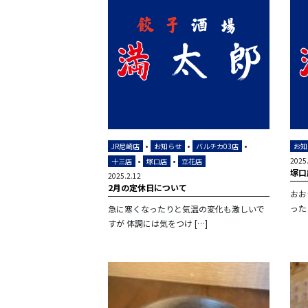
•
•
•
JR尼崎店
お知らせ
バルチカ03店
お知
•
•
2025
十三店
塚口店
立花店
塚口
2025.2.12
2月の定休日について
おお
った
急に寒くなったりと気温の変化も激しいで
すが 体調には気をつけ […]