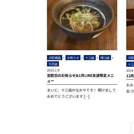
•
•
•
•
JR尼崎店
お知らせ
十三店
塚口店
JR
立花店
十三
2025.1.9
2024
営餃日のお知らせ&1月LINE友達限定メニ
12
ュー
おお
まいど、十三店のなおやです！ 明けまして
気づ
おめでとうございます […]