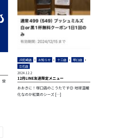
•
•
•
•
JR尼崎店
お知らせ
十三店
塚口店
立花店
2024.12.2
12月LINE友達限定メニュー
、受
おおきに！塚口店のこうたです😊 地球温暖
化なのか紅葉のシーズ […]