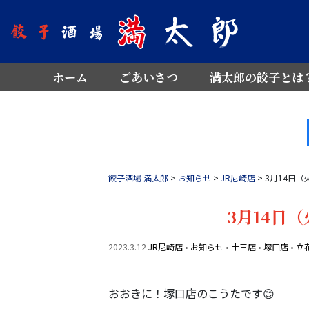
ホーム
ごあいさつ
満太郎の餃子とは
餃子酒場 満太郎
>
お知らせ
>
JR尼崎店
>
3月14日
3月14日
2023.3.12
JR尼崎店
•
お知らせ
•
十三店
•
塚口店
•
立
おおきに！塚口店のこうたです😊