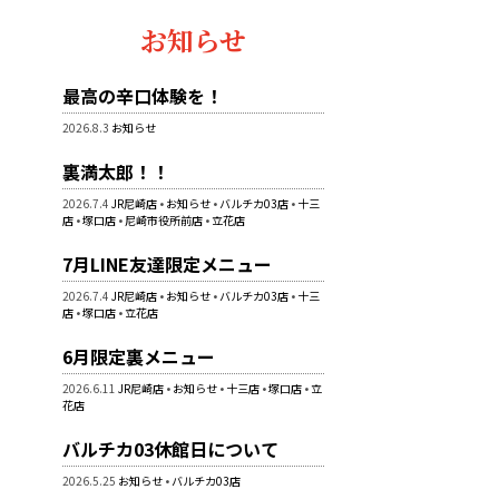
の
品
お知らせ
商
品
最高の辛口体験を！
2026.8.3
お知らせ
裏満太郎！！
2026.7.4
JR尼崎店
•
お知らせ
•
バルチカ03店
•
十三
店
•
塚口店
•
尼崎市役所前店
•
立花店
7月LINE友達限定メニュー
2026.7.4
JR尼崎店
•
お知らせ
•
バルチカ03店
•
十三
店
•
塚口店
•
立花店
6月限定裏メニュー
2026.6.11
JR尼崎店
•
お知らせ
•
十三店
•
塚口店
•
立
花店
バルチカ03休館日について
2026.5.25
お知らせ
•
バルチカ03店