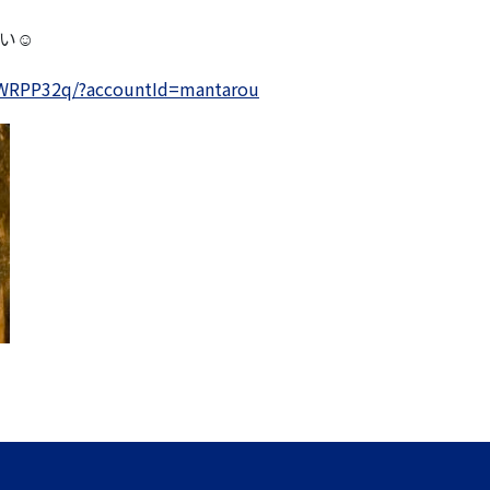
い☺️
1-kWRPP32q/?accountId=mantarou