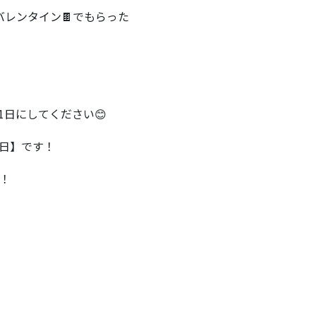
バレンタイン🍫でもらった
日にしてください😊
休日】です！
す！