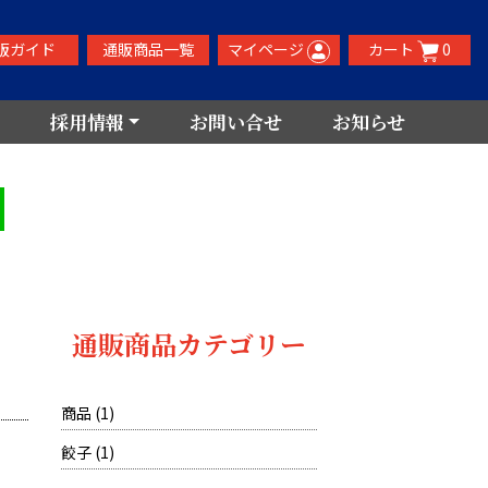
販ガイド
通販商品一覧
マイページ
カート
0
採用情報
お問い合せ
お知らせ
通販商品カテゴリー
1
商品
1
個
1
餃子
1
の
個
商